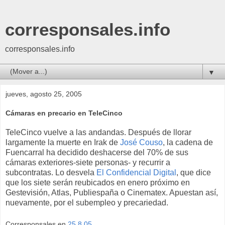
corresponsales.info
corresponsales.info
▼
jueves, agosto 25, 2005
Cámaras en precario en TeleCinco
TeleCinco vuelve a las andandas. Después de llorar
largamente la muerte en Irak de
José Couso
, la cadena de
Fuencarral ha decidido deshacerse del 70% de sus
cámaras exteriores-siete personas- y recurrir a
subcontratas. Lo desvela
El Confidencial Digital
, que dice
que los siete serán reubicados en enero próximo en
Gestevisión, Atlas, Publiespaña o Cinematex. Apuestan así,
nuevamente, por el subempleo y precariedad.
Corresponsales
en
25.8.05